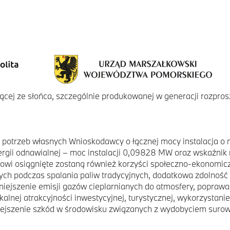
ącej ze słońca, szczególnie produkowanej w generacji rozpros
a potrzeb własnych Wnioskodawcy o łącznej mocy instalacja 
gii odnawialnej – moc instalacji 0,09828 MW oraz wskaźnik 
ktowi osiągnięte zostaną również korzyści społeczno-ekonomi
ych podczas spalania paliw tradycyjnych, dodatkowa zdolność 
iejszenie emisji gazów cieplarnianych do atmosfery, popra
kalnej atrakcyjności inwestycyjnej, turystycznej, wykorzystan
iejszenie szkód w środowisku związanych z wydobyciem surow