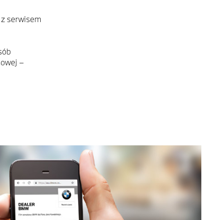
 z serwisem
sób
sowej –