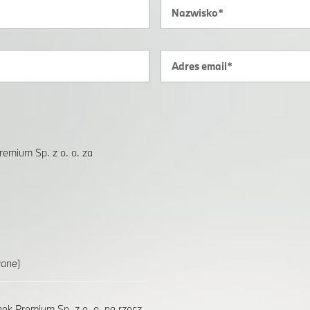
emium Sp. z o. o. za
wane)
k Premium Sp. z o. o. na rzecz