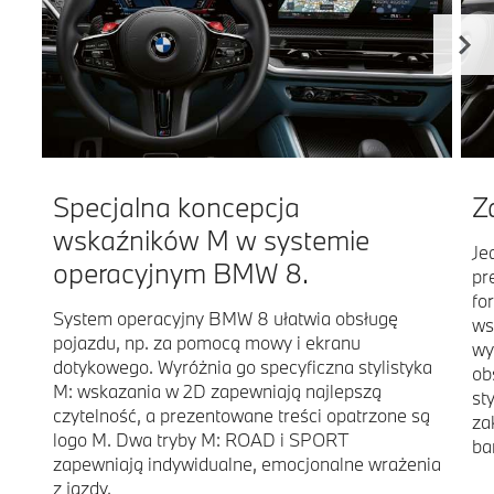
Specjalna koncepcja
Z
wskaźników M w systemie
Je
operacyjnym BMW 8.
pr
fo
System operacyjny BMW 8 ułatwia obsługę
ws
pojazdu, np. za pomocą mowy i ekranu
wy
dotykowego. Wyróżnia go specyficzna stylistyka
ob
M: wskazania w 2D zapewniają najlepszą
st
czytelność, a prezentowane treści opatrzone są
za
logo M. Dwa tryby M: ROAD i SPORT
ba
zapewniają indywidualne, emocjonalne wrażenia
z jazdy.