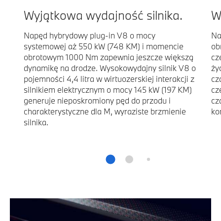
Wyjątkowa wydajność silnika.
W
Napęd hybrydowy plug-in V8 o mocy
Na
systemowej aż 550 kW (748 KM) i momencie
ob
obrotowym 1000 Nm zapewnia jeszcze większą
cz
dynamikę na drodze. Wysokowydajny silnik V8 o
ży
pojemności 4,4 litra w wirtuozerskiej interakcji z
cz
silnikiem elektrycznym o mocy 145 kW (197 KM)
cz
generuje nieposkromiony pęd do przodu i
cz
charakterystyczne dla M, wyraziste brzmienie
ko
silnika.