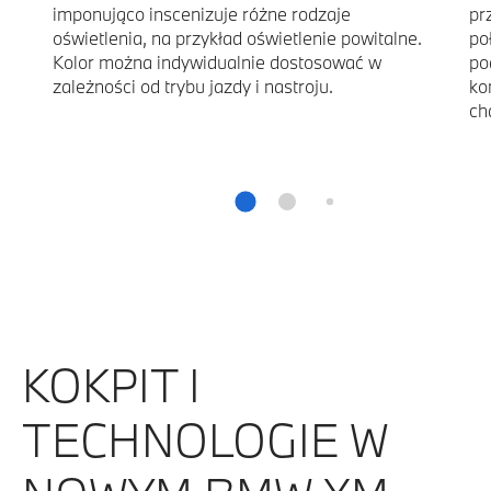
imponująco inscenizuje różne rodzaje
pr
oświetlenia, na przykład oświetlenie powitalne.
po
Kolor można indywidualnie dostosować w
po
zależności od trybu jazdy i nastroju.
ko
ch
KOKPIT I
TECHNOLOGIE W