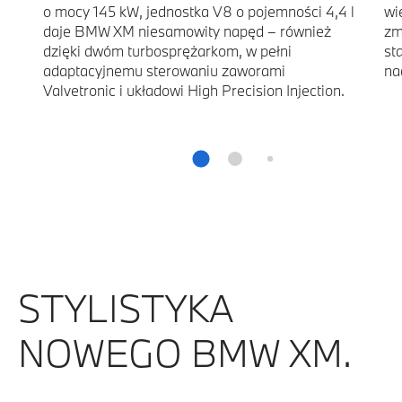
o mocy 145 kW, jednostka V8 o pojemności 4,4 l
wi
daje BMW XM niesamowity napęd – również
zm
dzięki dwóm turbosprężarkom, w pełni
st
adaptacyjnemu sterowaniu zaworami
na
Valvetronic i układowi High Precision Injection.
STYLISTYKA
NOWEGO BMW XM.