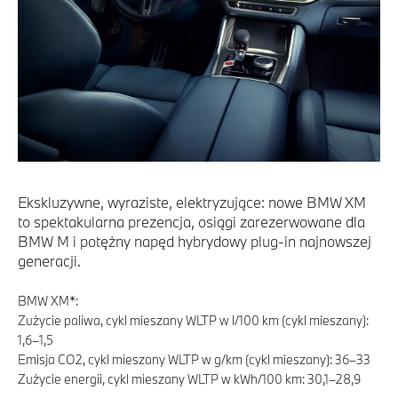
Ekskluzywne, wyraziste, elektryzujące: nowe BMW XM
to spektakularna prezencja, osiągi zarezerwowane dla
BMW M i potężny napęd hybrydowy plug-in najnowszej
generacji.
BMW XM*:
Zużycie paliwa, cykl mieszany WLTP w l/100 km (cykl mieszany):
1,6–1,5
Emisja CO2, cykl mieszany WLTP w g/km (cykl mieszany): 36–33
Zużycie energii, cykl mieszany WLTP w kWh/100 km: 30,1–28,9