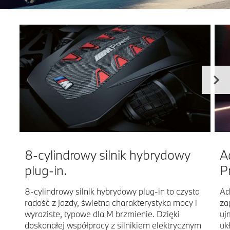
8-cylindrowy silnik hybrydowy
A
plug-in.
P
8-cylindrowy silnik hybrydowy plug-in to czysta
Ad
radość z jazdy, świetna charakterystyka mocy i
za
wyraziste, typowe dla M brzmienie. Dzięki
uj
doskonałej współpracy z silnikiem elektrycznym
uk