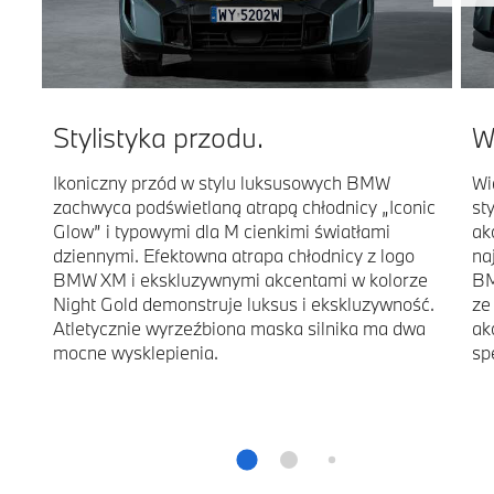
Stylistyka przodu.
W
Ikoniczny przód w stylu luksusowych BMW
Wi
zachwyca podświetlaną atrapą chłodnicy „Iconic
st
Glow” i typowymi dla M cienkimi światłami
ak
dziennymi. Efektowna atrapa chłodnicy z logo
na
BMW XM i ekskluzywnymi akcentami w kolorze
BM
Night Gold demonstruje luksus i ekskluzywność.
ze
Atletycznie wyrzeźbiona maska silnika ma dwa
ak
mocne wysklepienia.
sp