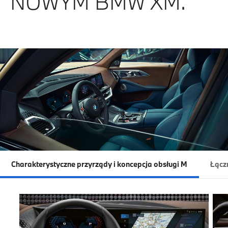
NOWYM BMW XM.
Charakterystyczne przyrządy i koncepcja obsługi M
Łączn