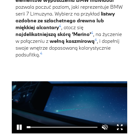
pozwala poczuć poziom, jaki reprezentuje BMW
serii 7 Limuzyna. Wybierz na przykład
listwy
ozdobne ze szlachetnego drewna lub
4
miękkiej alcantary
, otocz się
4
najdelikatniejszą skórą 'Merino'
, na życzenie
4
w połączeniu z
wełną kaszmirową
, i dopełnij
swoje wnętrze dopasowaną kolorystycznie
4
podsufitką.