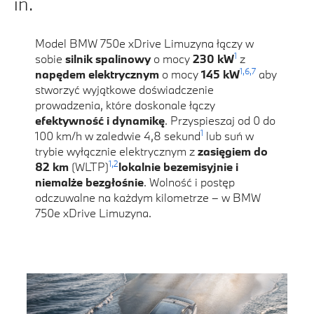
in.
Model BMW 750e xDrive Limuzyna łączy w
1
sobie
silnik spalinowy
o mocy
230 kW
z
1,
6,
7
napędem elektrycznym
o mocy
145 kW
aby
stworzyć wyjątkowe doświadczenie
prowadzenia, które doskonale łączy
efektywność i dynamikę
. Przyspieszaj od 0 do
1
100 km/h w zaledwie 4,8 sekund
lub suń w
trybie wyłącznie elektrycznym z
zasięgiem do
1,
2
82 km
(WLTP)
lokalnie bezemisyjnie i
niemalże bezgłośnie
. Wolność i postęp
odczuwalne na każdym kilometrze – w BMW
750e xDrive Limuzyna.