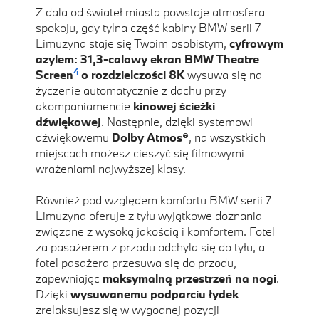
Z dala od świateł miasta powstaje atmosfera
spokoju, gdy tylna część kabiny BMW serii 7
Limuzyna staje się Twoim osobistym,
cyfrowym
azylem: 31,3-calowy ekran BMW Theatre
4
Screen
o rozdzielczości 8K
wysuwa się na
życzenie automatycznie z dachu przy
akompaniamencie
kinowej ścieżki
dźwiękowej
. Następnie, dzięki systemowi
dźwiękowemu
Dolby Atmos®
, na wszystkich
miejscach możesz cieszyć się filmowymi
wrażeniami najwyższej klasy.
Również pod względem komfortu BMW serii 7
Limuzyna oferuje z tyłu wyjątkowe doznania
związane z wysoką jakością i komfortem. Fotel
za pasażerem z przodu odchyla się do tyłu, a
fotel pasażera przesuwa się do przodu,
zapewniając
maksymalną przestrzeń na nogi
.
Dzięki
wysuwanemu podparciu łydek
zrelaksujesz się w wygodnej pozycji