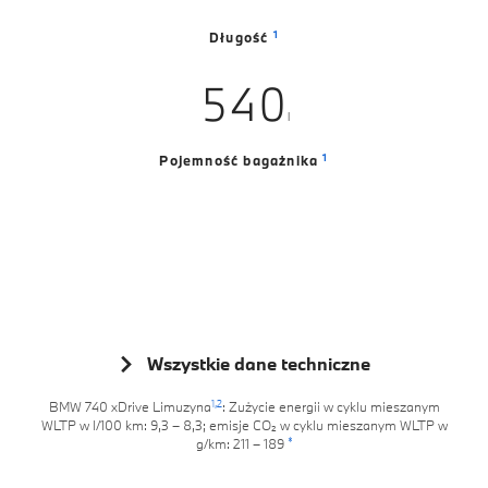
3
2
6
4
6
6
8
1
Długość
4
3
7
5
7
7
9
5
4
0
8
6
8
8
l
6
5
1
9
7
9
9
1
Pojemność bagażnika
7
6
2
8
8
7
3
9
9
8
4
9
5
6
Wszystkie dane techniczne
7
1,
2
BMW 740 xDrive Limuzyna
: Zużycie energii w cyklu mieszanym
WLTP w l/100 km: 9,3 – 8,3; emisje CO₂ w cyklu mieszanym WLTP w
8
*
g/km: 211 – 189