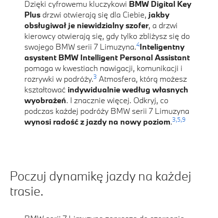
Dzięki cyfrowemu kluczykowi
BMW Digital Key
Plus
drzwi otwierają się dla Ciebie,
jakby
obsługiwał je niewidzialny szofer
, a drzwi
kierowcy otwierają się, gdy tylko zbliżysz się do
4
swojego BMW serii 7 Limuzyna.
Inteligentny
asystent BMW Intelligent Personal Assistant
pomaga w kwestiach nawigacji, komunikacji i
3
rozrywki w podróży.
Atmosfera, którą możesz
kształtować
indywidualnie według własnych
wyobrażeń
. I znacznie więcej. Odkryj, co
podczas każdej podróży BMW serii 7 Limuzyna
3,
5,
9
wynosi radość z jazdy na nowy poziom
.
Poczuj dynamikę jazdy na każdej
trasie.