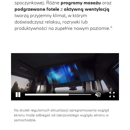
spoczynkowej. Różne
programy masażu
oraz
podgrzewane fotele
z
aktywną wentylacją
tworzą przyjemny klimat, w którym
doświadczysz relaksu, rozrywki lub
4
produktywności na zupełnie nowym poziomie.
Na skutek regularnych aktualizacji oprogramowania wygląd
ekranu może odbiegać od rzeczywistego wyglądu ekranu w
samochodzie.