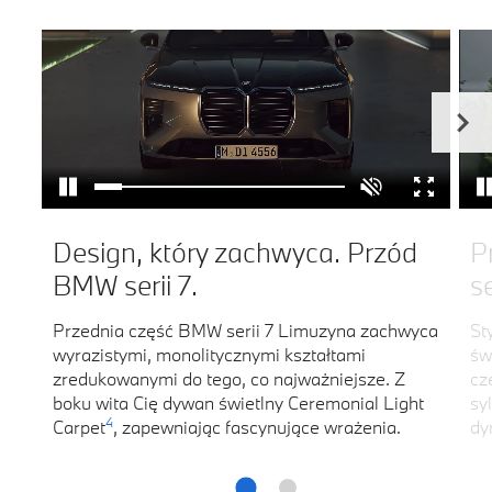
Design, który zachwyca. Przód
P
BMW serii 7.
se
Przednia część BMW serii 7 Limuzyna zachwyca
St
wyrazistymi, monolitycznymi kształtami
św
zredukowanymi do tego, co najważniejsze. Z
cz
boku wita Cię dywan świetlny Ceremonial Light
sy
4
Carpet
, zapewniając fascynujące wrażenia.
dy