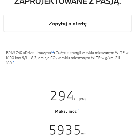
ZAPROJEKTOWANE Z PASJĄ.
2
0
3
Zapytaj o ofertę
1
4
2
5
0
3
1,
2
BMW 740 xDrive Limuzyna
: Zużycie energii w cyklu mieszanym WLTP w
6
1
l/100 km: 9,3 – 8,3; emisje CO₂ w cyklu mieszanym WLTP w g/km: 211 –
*
189
0
4
0
0
7
2
1
5
1
1
8
3
2
6
0
2
2
9
4
0
km (KM)
3
7
1
3
3
5
1
0
1
Maks. moc
4
8
2
4
4
6
2
1
5
9
3
5
5
7
mm