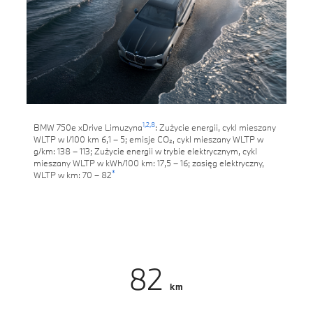
1,
2,
8
BMW 750e xDrive Limuzyna
: Zużycie energii, cykl mieszany
WLTP w l/100 km 6,1 – 5; emisje CO₂, cykl mieszany WLTP w
g/km: 138 – 113; Zużycie energii w trybie elektrycznym, cykl
mieszany WLTP w kWh/100 km: 17,5 – 16; zasięg elektryczny,
*
WLTP w km: 70 – 82
82
km