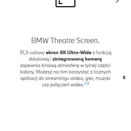
BMW Theatre Screen.
D
31,3-calowy
ekran 8K Ultra-Wide
z funkcją
dotykową i
zintegrowaną kamerą
zapewnia kinową atmosferę w tylnej części
K
kabiny. Możesz na nim korzystać z licznych
głę
aplikacji do streamingu wideo, gier, muzyki
D
4,
9
czy połączeń wideo.
im
k