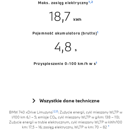
1,
2
Maks. zasięg elektryczny
18,7
kWh
1
Pojemność akumulatora (brutto)
4,8
s
1
Przyspieszenie 0-100 km/h w s
Wszystkie dane techniczne
1,
2,
8
BMW 740 xDrive Limuzyna
: Zużycie energii, cykl mieszany WLTP w
l/100 km 6,1 – 5; emisje CO₂, cykl mieszany WLTP w g/km: 138 – 113;
Zużycie energii w trybie elektrycznym, cykl mieszany WLTP w kWh/100
*
km: 17,5 – 16; zasięg elektryczny, WLTP w km: 70 – 82