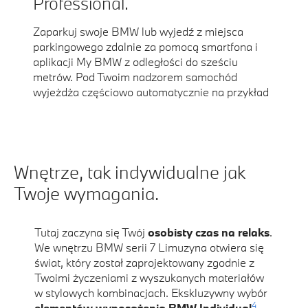
Professional.
Zaparkuj swoje BMW lub wyjedź z miejsca
parkingowego zdalnie za pomocą smartfona i
aplikacji My BMW z odległości do sześciu
metrów. Pod Twoim nadzorem samochód
wyjeżdża częściowo automatycznie na przykład
z ciasnych miejsc parkingowych, ułatwiając Ci
4
5
10
wsiadanie.
,
,
Wnętrze, tak indywidualne jak
Twoje wymagania.
Tutaj zaczyna się Twój
osobisty czas na relaks
.
We wnętrzu BMW serii 7 Limuzyna otwiera się
świat, który został zaprojektowany zgodnie z
Twoimi życzeniami z wyszukanych materiałów
w stylowych kombinacjach. Ekskluzywny wybór
4
elementów wyposażenia BMW Individual