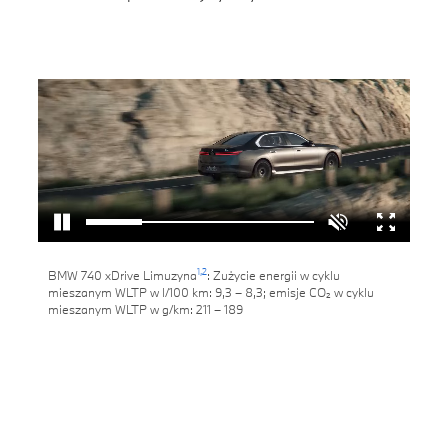
1,
2
BMW 740 xDrive Limuzyna
: Zużycie energii w cyklu
mieszanym WLTP w l/100 km: 9,3 – 8,3; emisje CO₂ w cyklu
mieszanym WLTP w g/km: 211 – 189