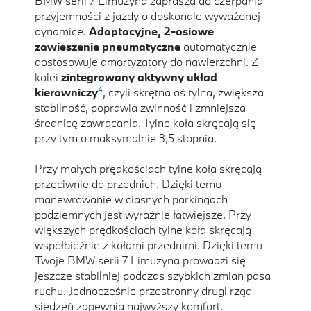
BMW serii 7 Limuzyna zaprasza do czerpania
przyjemności z jazdy o doskonale wyważonej
dynamice.
Adaptacyjne, 2-osiowe
zawieszenie pneumatyczne
automatycznie
dostosowuje amortyzatory do nawierzchni. Z
kolei
zintegrowany aktywny układ
4
kierowniczy
, czyli skrętna oś tylna, zwiększa
stabilność, poprawia zwinność i zmniejsza
średnicę zawracania. Tylne koła skręcają się
przy tym o maksymalnie 3,5 stopnia.
Przy małych prędkościach tylne koła skręcają
przeciwnie do przednich. Dzięki temu
manewrowanie w ciasnych parkingach
podziemnych jest wyraźnie łatwiejsze. Przy
większych prędkościach tylne koła skręcają
współbieżnie z kołami przednimi. Dzięki temu
Twoje BMW serii 7 Limuzyna prowadzi się
jeszcze stabilniej podczas szybkich zmian pasa
ruchu. Jednocześnie przestronny drugi rząd
siedzeń zapewnia najwyższy komfort.